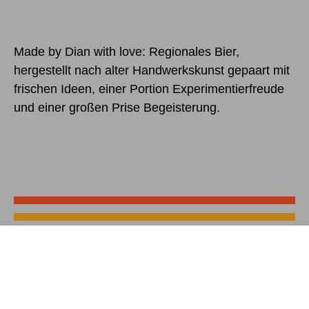
Made by Dian with love: Regionales Bier,
hergestellt nach alter Handwerkskunst gepaart mit
frischen Ideen, einer Portion Experimentierfreude
und einer großen Prise Begeisterung.
mehr erfahren
mehr erfahren
mehr erfahren
mehr erfahren